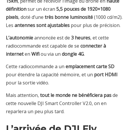
15km
, permet de recevoir l’image du drone en
haute
définition
sur un écran
5,5 pouces de 1920×1080
pixels
, doté d’une
très bonne luminosité
(1000 cd/m2).
Les
antennes sont ajustables
pour plus de précision.
L’autonomie
annoncée est de
3 heures
, et cette
radiocommande est capable de se
connecter à
internet
en
Wifi
ou via un
dongle 4G
.
Cette radiocommande a un
emplacement carte SD
pour étendre la capacité mémoire, et un
port HDMI
pour la sortie vidéo.
Mais attention,
tout le monde ne bénéficiera pas
de
cette nouvelle DJI Smart Controller V2.0, on en
reparlera un peu plus tard.
L’arrivée de DJI Fly