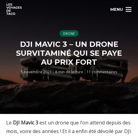
MENU
DRONE
DJI MAVIC 3 – UN DRONE
SURVITAMINÉ QUI SE PAYE
AU PRIX FORT
5 novembre 2021
8 min de lecture
11 commentaires
Le
DJI Mavic 3
est un drone que l’on attend depuis des
mois, voire des années ! Et il a enfin été dévoilé par DJI.