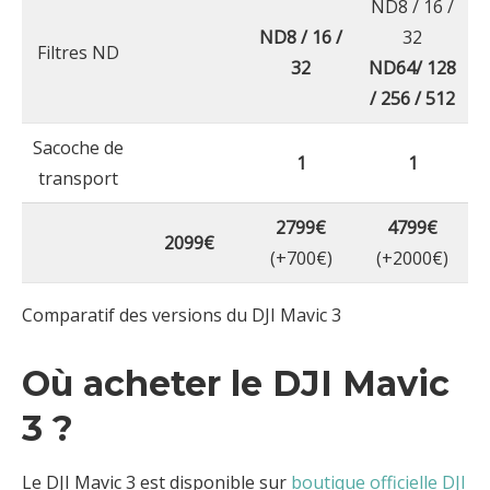
ND8 / 16 /
ND8 / 16 /
32
Filtres ND
32
ND64/ 128
/ 256 / 512
Sacoche de
1
1
transport
2799€
4799€
2099€
(+700€)
(+2000€)
Comparatif des versions du DJI Mavic 3
Où acheter le DJI Mavic
3 ?
Le DJI Mavic 3 est disponible sur
boutique
officielle DJI