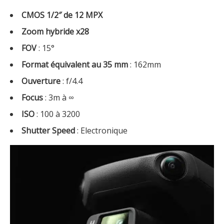
CMOS 1/2″ de 12 MPX
Zoom hybride x28
FOV
: 15°
Format équivalent au 35 mm
: 162mm
Ouverture
: f/4.4
Focus
: 3m à ∞
ISO
: 100 à 3200
Shutter Speed
: Electronique