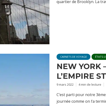
quartier de Brooklyn. La trav
CARNETS DE VOYAGE
ÉTATS-U
NEW YORK –
L’EMPIRE S
9 mars 2022
4 min de lecture
C’est parti pour notre 3èm
journée comme on l’a termin