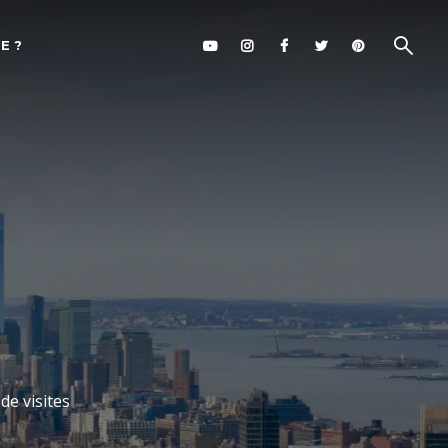
E ?
de visites