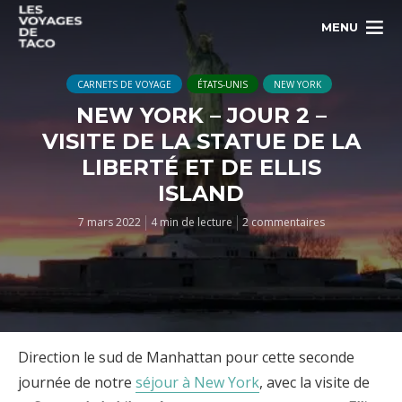
MENU
CARNETS DE VOYAGE
ÉTATS-UNIS
NEW YORK
NEW YORK – JOUR 2 –
VISITE DE LA STATUE DE LA
LIBERTÉ ET DE ELLIS
ISLAND
7 mars 2022
4 min de lecture
2 commentaires
Direction le sud de Manhattan pour cette seconde
journée de notre
séjour à New York
, avec la visite de