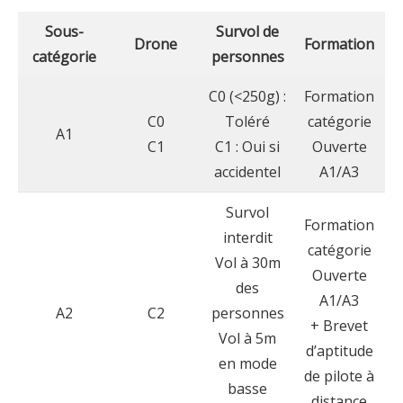
Sous-
Survol de
Drone
Formation
catégorie
personnes
C0 (<250g) :
Formation
C0
Toléré
catégorie
A1
C1
C1 : Oui si
Ouverte
accidentel
A1/A3
Survol
Formation
interdit
catégorie
Vol à 30m
Ouverte
des
A1/A3
A2
C2
personnes
+ Brevet
Vol à 5m
d’aptitude
en mode
de pilote à
basse
distance