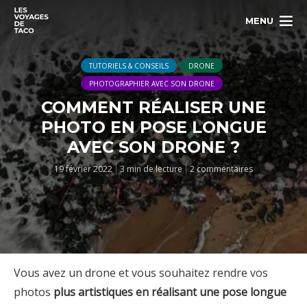
MENU
TUTORIELS & CONSEILS
DRONE
PHOTOGRAPHIER AVEC SON DRONE
COMMENT RÉALISER UNE
PHOTO EN POSE LONGUE
AVEC SON DRONE ?
19 février 2022
3 min de lecture
2 commentaires
Vous avez un drone et vous souhaitez rendre vos
photos
plus artistiques en réalisant une pose longue