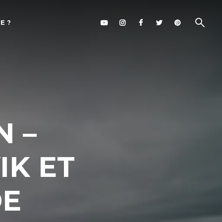
E ?
N –
IK ET
DE