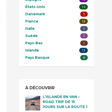
États-Unis
19
Danemark
5
France
18
Italie
1
Suède
7
Pays-Bas
1
Islande
13
Pays Basque
6
À DÉCOUVRIR
L’ISLANDE EN VAN –
ROAD TRIP DE 15
JOURS SUR LA ROUTE 1