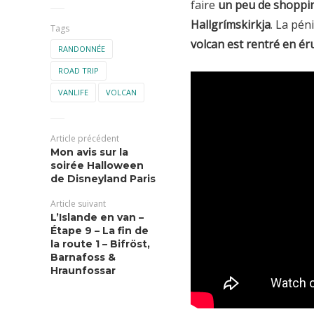
faire
un peu de shoppi
Hallgrímskirkja
. La pén
Tags
volcan est rentré en ér
RANDONNÉE
ROAD TRIP
VANLIFE
VOLCAN
Article précédent
Mon avis sur la
soirée Halloween
de Disneyland Paris
Article suivant
L’Islande en van –
Étape 9 – La fin de
la route 1 – Bifröst,
Barnafoss &
Hraunfossar