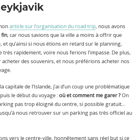
Reykjavik
 mon
article sur l’organisation du road trip
, nous avons
 fin
, car nous savions que la ville a moins à offrir que
e, et qu’ainsi si nous étions en retard sur le planning,
 très rapidement, voire nous ferions l’impasse. De plus,
our acheter des souvenirs, et nous préférions acheter nos
yage.
a capitale de l’Islande, j’ai d’un coup une problématique
epuis le début du voyage :
où et comment me garer ?
On
rking pas trop éloigné du centre, si possible gratuit…
usqu’à nous retrouver sur un parking pas très officiel au
ons vers le centre-ville, honnêtement sans réel but si ce