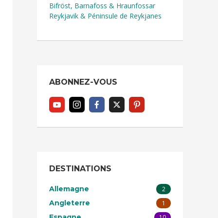
Bifröst, Barnafoss & Hraunfossar
Reykjavik & Péninsule de Reykjanes
ABONNEZ-VOUS
DESTINATIONS
Allemagne
2
Angleterre
1
Espagne
10