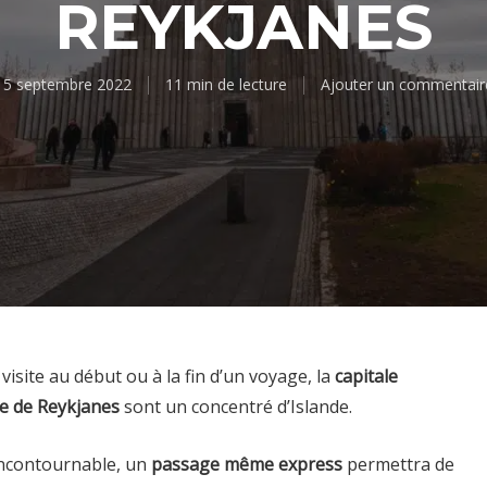
REYKJANES
15 septembre 2022
11 min de lecture
Ajouter un commentair
 visite au début ou à la fin d’un voyage, la
capitale
e de Reykjanes
sont un concentré d’Islande.
 incontournable, un
passage même express
permettra de