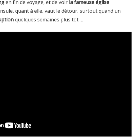
ng
en fin de voyage, et de voir
la fameuse église
insule, quant à elle, vaut le détour, surtout quand un
uption
quelques semaines plus tôt….