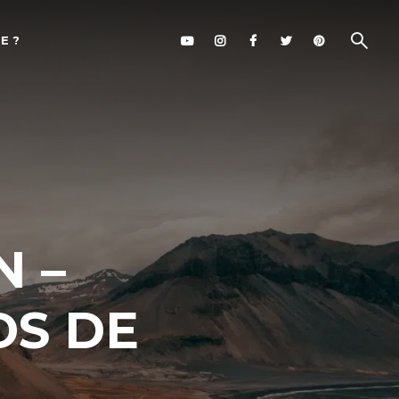
E ?
N –
DS DE