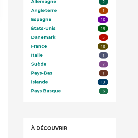
Allemagne
2
Angleterre
1
Espagne
10
États-Unis
19
Danemark
5
France
18
Italie
1
Suède
7
Pays-Bas
1
Islande
13
Pays Basque
6
À DÉCOUVRIR