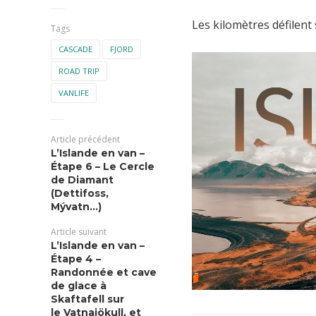
Les kilomètres défilent
Tags
CASCADE
FJORD
ROAD TRIP
VANLIFE
Article précédent
L’Islande en van –
Étape 6 – Le Cercle
de Diamant
(Dettifoss,
Mývatn…)
Article suivant
L’Islande en van –
Étape 4 –
Randonnée et cave
de glace à
Skaftafell sur
le Vatnajökull, et