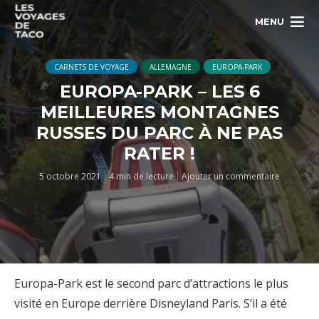
MENU
CARNETS DE VOYAGE
ALLEMAGNE
EUROPA-PARK
EUROPA-PARK – LES 6
MEILLEURES MONTAGNES
RUSSES DU PARC À NE PAS
RATER !
5 octobre 2021
4 min de lecture
Ajouter un commentaire
Europa-Park est le second parc d’attractions le plus
visité en Europe derrière Disneyland Paris. S’il a été